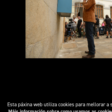
Esta páxina web utiliza cookies para mellorar a
Copyright © 2026. TURISMO R
Mapa We
Máis información sobre como usamos as cookies